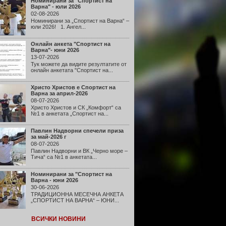
Номинирани за "Спортист на
Варна" - юли 2026
02-08-2026
Номинирани за „Спортист на Варна“ –
юли 2026! 1. Ангел...
Онлайн анкета "Спортист на
Варна"- юни 2026
13-07-2026
Тук можете да видите резултатите от
онлайн анкетата "Спортист на...
Христо Христов е Спортист на
Варна за април-2026
08-07-2026
Христо Христов и СК „Комфорт“ са
№1 в анкетата „Спортист на...
Павлин Надворни спечели приза
за май-2026 г
08-07-2026
Павлин Надворни и ВК „Черно море –
Тича“ са №1 в анкетата...
Номинирани за "Спортист на
Варна - юни 2026
30-06-2026
ТРАДИЦИОННА МЕСЕЧНА АНКЕТА
„СПОРТИСТ НА ВАРНА“ – ЮНИ...
ВСИЧКИ НОВИНИ