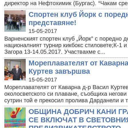
директор на Нефтохимик (Бургас). “Чакам сре
Спортен клуб Йорк с поред
представяне!
15-05-2017
Варненският спортен клуб „Йорк” с поредно 
националният турнир кикбокс стиловете;К-1 и
Загора 13-14.05.2017. Участвахме с...
Мореплавателят от Каварна
Куртев завършва
15-05-2017
Мореплавателят от Каварна д-р Васил Курте
околосветското си плаване, съобщиха негови 
сутрин той е прекосил пролива Дарданели и та
ОБЩИНА ДОБРИЧ КАНИ Г
СЕ ВКЛЮЧАТ В СВЕТОВНИ