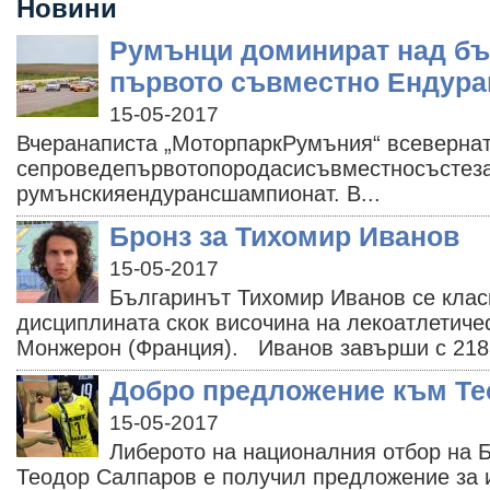
Новини
Румънци доминират над бъ
първото съвместно Ендура
15-05-2017
Вчеранаписта „МоторпаркРумъния“ всеверна
сепроведепървотопородасисъвместносъстеза
румънскияендурансшампионат. В...
Бронз за Тихомир Иванов
15-05-2017
Българинът Тихомир Иванов се класи
дисциплината скок височина на лекоатлетиче
Монжерон (Франция). Иванов завърши с 218.
Добро предложение към Те
15-05-2017
Либерото на националния отбор на 
Теодор Салпаров е получил предложение за 