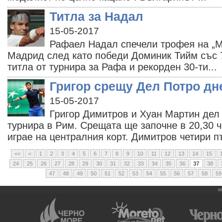
Титла за Надал
15-05-2017
Рафаел Надал спечели трофея на „М
Мадрид след като победи Доминик Тийм със 7:
титла от турнира за Рафа и рекорден 30-ти...
Григор срещу Дел Потро дн
15-05-2017
Григор Димитров и Хуан Мартин дел 
турнира в Рим. Срещата ще започне в 20,30 
играе на централния корт. Димитров четири пъ
<<
<
1
2
3
4
5
6
7
8
9
10
11
12
13
14
15
24
25
26
27
28
29
30
31
32
33
34
35
36
37
38
47
48
49
50
51
52
53
54
55
56
57
58
59
м