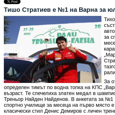
Тишо Стратиев е №1 на Варна за ю
Тихо
съст
авто
за с
месе
кара
„Мар
Стра
тазг
рали
За о
определен тимът по водна топка на КПС „В
възраст. Те спечелиха златен медал в шампио
Треньор Найден Найденов. В анкетата за №1 
спортно училище за месеца на първо място е
класически стил Денис Демиров с личен трен