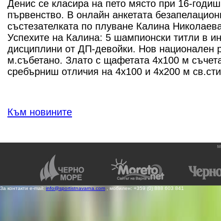
Денис се класира на пето място при 16-годи
първенство. В онлайн анкетата безапелацион
състезателката по плуване Калина Николаева
Успехите на Калина: 5 шампионски титли в и
дисциплини от ДП-девойки. Нов национален 
м.събетано. Злато с щафетата 4х100 м съчет
сребърниш отличия на 4х100 и 4х200 м св.сти
Към новините
м
За контакти e-mail:
info@sportistnavarna.com
, мобилен: +359 (0) 888 603 841